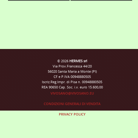
© 2026
HERMES srl
Via Prov.Francesca 44/20
56020 Santa Maria a Monte (PI)
CF e P.IVA 00948880505
Iscriz.Reg.Impr. di Pisa n. 00948880505
REA 90650 Cap. Soc. i.v. euro 15.600,00
VIVOSANO@VIVOSANO.EU
CONDIZIONI GENERALI DI VENDITA
PRIVACY POLICY