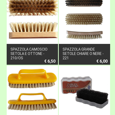
SPAZZOLA CAMOSCIO
SPAZZOLA GRANDE
SETOLA E OTTONE -
SETOLE CHIARE O NERE -
210/OS
221
€ 6,50
€ 6,00