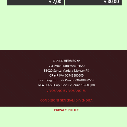
€ 7,00
€ 30,00
© 2026
HERMES srl
Via Prov.Francesca 44/20
56020 Santa Maria a Monte (PI)
CF e P.IVA 00948880505
Iscriz.Reg.Impr. di Pisa n. 00948880505
REA 90650 Cap. Soc. i.v. euro 15.600,00
VIVOSANO@VIVOSANO.EU
CONDIZIONI GENERALI DI VENDITA
PRIVACY POLICY