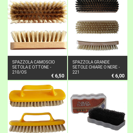
SPAZZOLA CAMOSCIO
SPAZZOLA GRANDE
SETOLA E OTTONE -
SETOLE CHIARE O NERE -
210/OS
221
€ 6,50
€ 6,00