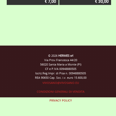
€ 7,00
€ 30,00
© 2026
HERMES srl
Via Prov.Francesca 44/20
56020 Santa Maria a Monte (PI)
CF e P.IVA 00948880505
Iscriz.Reg.Impr. di Pisa n. 00948880505
REA 90650 Cap. Soc. i.v. euro 15.600,00
VIVOSANO@VIVOSANO.EU
CONDIZIONI GENERALI DI VENDITA
PRIVACY POLICY