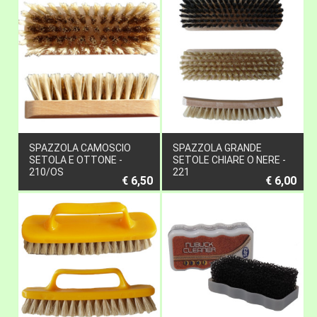
SPAZZOLA CAMOSCIO
SPAZZOLA GRANDE
SETOLA E OTTONE -
SETOLE CHIARE O NERE -
210/OS
221
€ 6,50
€ 6,00