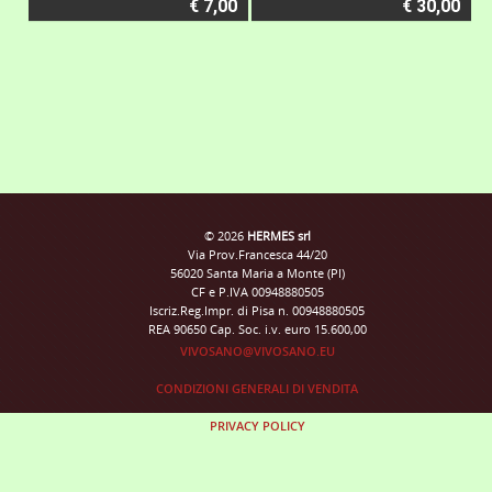
€ 7,00
€ 30,00
© 2026
HERMES srl
Via Prov.Francesca 44/20
56020 Santa Maria a Monte (PI)
CF e P.IVA 00948880505
Iscriz.Reg.Impr. di Pisa n. 00948880505
REA 90650 Cap. Soc. i.v. euro 15.600,00
VIVOSANO@VIVOSANO.EU
CONDIZIONI GENERALI DI VENDITA
PRIVACY POLICY