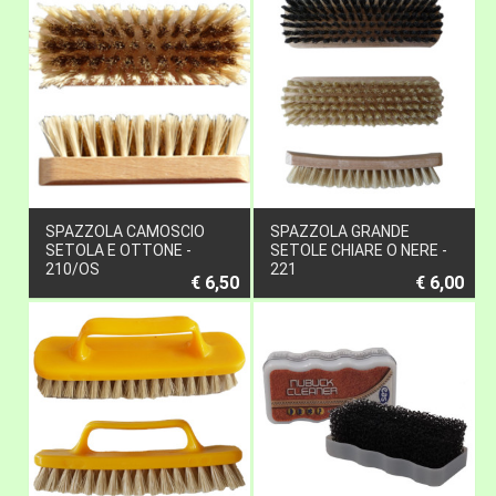
SPAZZOLA CAMOSCIO
SPAZZOLA GRANDE
SETOLA E OTTONE -
SETOLE CHIARE O NERE -
210/OS
221
€ 6,50
€ 6,00