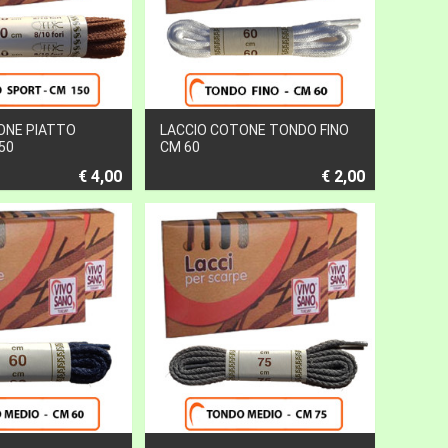
ONE PIATTO
LACCIO COTONE TONDO FINO
50
CM 60
€ 4,00
€ 2,00