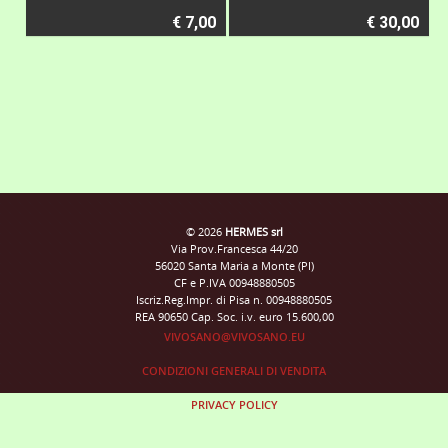
€ 7,00
€ 30,00
© 2026
HERMES srl
Via Prov.Francesca 44/20
56020 Santa Maria a Monte (PI)
CF e P.IVA 00948880505
Iscriz.Reg.Impr. di Pisa n. 00948880505
REA 90650 Cap. Soc. i.v. euro 15.600,00
VIVOSANO@VIVOSANO.EU
CONDIZIONI GENERALI DI VENDITA
PRIVACY POLICY