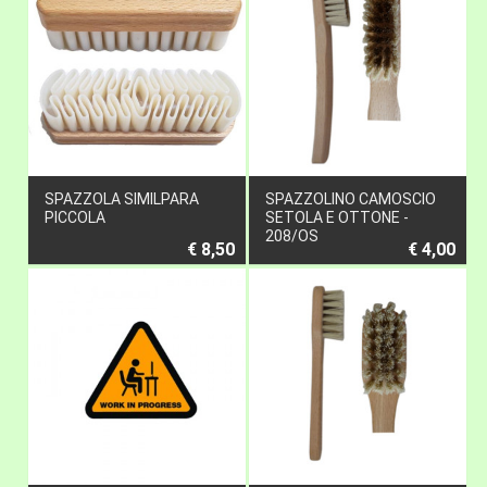
SPAZZOLA SIMILPARA
SPAZZOLINO CAMOSCIO
PICCOLA
SETOLA E OTTONE -
208/OS
€ 8,50
€ 4,00