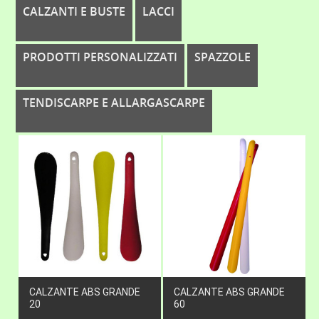
CALZANTI E BUSTE
LACCI
PRODOTTI PERSONALIZZATI
SPAZZOLE
TENDISCARPE E ALLARGASCARPE
CALZANTE ABS GRANDE
CALZANTE ABS GRANDE
20
60