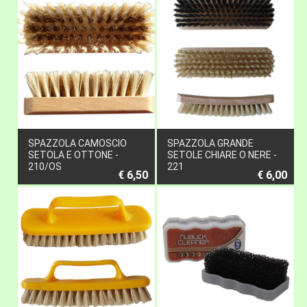
SPAZZOLA CAMOSCIO
SPAZZOLA GRANDE
SETOLA E OTTONE -
SETOLE CHIARE O NERE -
210/OS
221
€ 6,50
€ 6,00