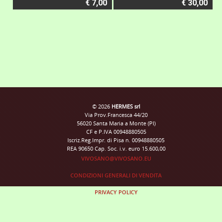
€ 7,00
€ 30,00
© 2026
HERMES srl
Via Prov.Francesca 44/20
56020 Santa Maria a Monte (PI)
CF e P.IVA 00948880505
Iscriz.Reg.Impr. di Pisa n. 00948880505
REA 90650 Cap. Soc. i.v. euro 15.600,00
VIVOSANO@VIVOSANO.EU
CONDIZIONI GENERALI DI VENDITA
PRIVACY POLICY