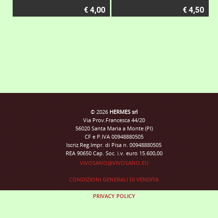
€ 4,00
€ 4,50
© 2026
HERMES srl
Via Prov.Francesca 44/20
56020 Santa Maria a Monte (PI)
CF e P.IVA 00948880505
Iscriz.Reg.Impr. di Pisa n. 00948880505
REA 90650 Cap. Soc. i.v. euro 15.600,00
VIVOSANO@VIVOSANO.EU
CONDIZIONI GENERALI DI VENDITA
PRIVACY POLICY