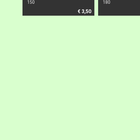
150
180
€ 3,50
© 2026
HERMES srl
Via Prov.Francesca 44/20
56020 Santa Maria a Monte (PI)
CF e P.IVA 00948880505
Iscriz.Reg.Impr. di Pisa n. 00948880505
REA 90650 Cap. Soc. i.v. euro 15.600,00