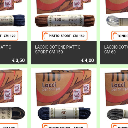
PIATTO
LACCIO COTONE PIATTO
LACCIO COT
SPORT CM 150
CM 60
€ 3,50
€ 4,00