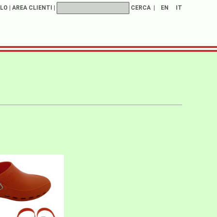
LO
|
AREA CLIENTI
|
CERCA
|
EN
IT