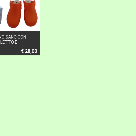
VO SANO CON
LETTO E
€ 28,00