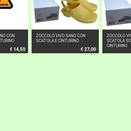
ANO CON
ZOCCOLO VIVO SANO CON
ZOCCOLO VI
NTURINO
SCATOLA E CINTURINO
SCATOLA SO
O
CINTURINO
€ 14,50
€ 27,00