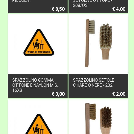
PICCOLA
SETOLA E OTTONE -
208/OS
€ 8,50
€ 4,00
SPAZZOLINO GOMMA
SPAZZOLINO SETOLE
OTTONE E NAYLON MIS.
CHIARE O NERE - 202
16X3
€ 3,00
€ 2,00